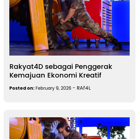
Rakyat4D sebagai Penggerak
Kemajuan Ekonomi Kreatif
-
RAf4L
Posted on:
February 9, 2026