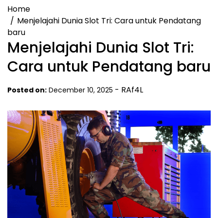
Home
Menjelajahi Dunia Slot Tri: Cara untuk Pendatang
baru
Menjelajahi Dunia Slot Tri:
Cara untuk Pendatang baru
-
RAf4L
Posted on:
December 10, 2025