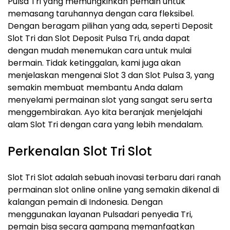
Pulsa Tri yang memungkinkan pemain untuk
memasang taruhannya dengan cara fleksibel.
Dengan beragam pilihan yang ada, seperti Deposit
Slot Tri dan Slot Deposit Pulsa Tri, anda dapat
dengan mudah menemukan cara untuk mulai
bermain. Tidak ketinggalan, kami juga akan
menjelaskan mengenai Slot 3 dan Slot Pulsa 3, yang
semakin membuat membantu Anda dalam
menyelami permainan slot yang sangat seru serta
menggembirakan. Ayo kita beranjak menjelajahi
alam Slot Tri dengan cara yang lebih mendalam.
Perkenalan Slot Tri Slot
Slot Tri Slot adalah sebuah inovasi terbaru dari ranah
permainan slot online online yang semakin dikenal di
kalangan pemain di Indonesia. Dengan
menggunakan layanan Pulsadari penyedia Tri,
pemain bisa secara gampang memanfaatkan