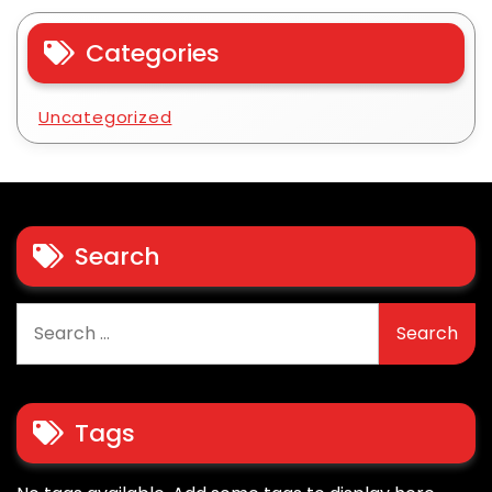
Categories
Uncategorized
Search
Search
for:
Tags