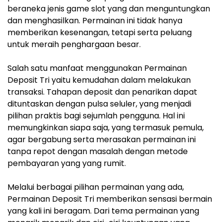
beraneka jenis game slot yang dan menguntungkan
dan menghasilkan. Permainan ini tidak hanya
memberikan kesenangan, tetapi serta peluang
untuk meraih penghargaan besar.
Salah satu manfaat menggunakan Permainan
Deposit Tri yaitu kemudahan dalam melakukan
transaksi. Tahapan deposit dan penarikan dapat
dituntaskan dengan pulsa seluler, yang menjadi
pilihan praktis bagi sejumlah pengguna. Hal ini
memungkinkan siapa saja, yang termasuk pemula,
agar bergabung serta merasakan permainan ini
tanpa repot dengan masalah dengan metode
pembayaran yang yang rumit.
Melalui berbagai pilihan permainan yang ada,
Permainan Deposit Tri memberikan sensasi bermain
yang kali ini beragam. Dari tema permainan yang