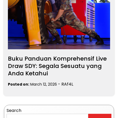
Buku Panduan Komprehensif Live
Draw SDY: Segala Sesuatu yang
Anda Ketahui
-
RAf4L
Posted on:
March 12, 2026
Search