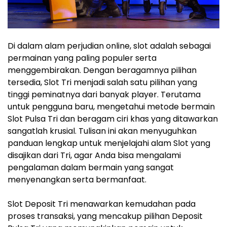
Di dalam alam perjudian online, slot adalah sebagai
permainan yang paling populer serta
menggembirakan. Dengan beragamnya pilihan
tersedia, Slot Tri menjadi salah satu pilihan yang
tinggi peminatnya dari banyak player. Terutama
untuk pengguna baru, mengetahui metode bermain
Slot Pulsa Tri dan beragam ciri khas yang ditawarkan
sangatlah krusial. Tulisan ini akan menyuguhkan
panduan lengkap untuk menjelajahi alam Slot yang
disajikan dari Tri, agar Anda bisa mengalami
pengalaman dalam bermain yang sangat
menyenangkan serta bermanfaat.
Slot Deposit Tri menawarkan kemudahan pada
proses transaksi, yang mencakup pilihan Deposit