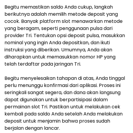
Begitu memastikan saldo Anda cukup, langkah
berikutnya adalah memilih metode deposit yang
cocok. Banyak platform slot menawarkan metode
yang beragam, seperti penggunaan pulsa dari
provider Tri. Tentukan opsi deposit pulsa, masukkan
nominal yang ingin Anda depositkan, dan ikuti
instruksi yang diberikan. Umumnya, Anda akan
diharapkan untuk memasukkan nomor HP yang
telah terdaftar pada jaringan Tri.
Begitu menyelesaikan tahapan di atas, Anda tinggal
perlu menunggu konfirmasi dari aplikasi. Proses ini
seringkali sangat segera, dan dana akan langsung
dapat digunakan untuk berpartisipasi dalam
permainan slot Tri. Pastikan untuk melakukan cek
kembali pada saldo Anda setelah Anda melakukan
deposit untuk menjamin bahwa proses sudah
berjalan dengan lancar.