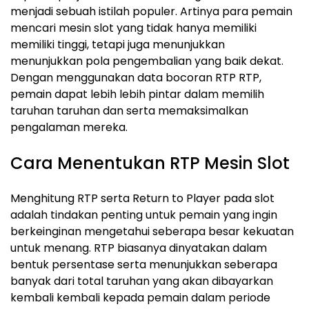
menjadi sebuah istilah populer. Artinya para pemain
mencari mesin slot yang tidak hanya memiliki
memiliki tinggi, tetapi juga menunjukkan
menunjukkan pola pengembalian yang baik dekat.
Dengan menggunakan data bocoran RTP RTP,
pemain dapat lebih lebih pintar dalam memilih
taruhan taruhan dan serta memaksimalkan
pengalaman mereka.
Cara Menentukan RTP Mesin Slot
Menghitung RTP serta Return to Player pada slot
adalah tindakan penting untuk pemain yang ingin
berkeinginan mengetahui seberapa besar kekuatan
untuk menang. RTP biasanya dinyatakan dalam
bentuk persentase serta menunjukkan seberapa
banyak dari total taruhan yang akan dibayarkan
kembali kembali kepada pemain dalam periode