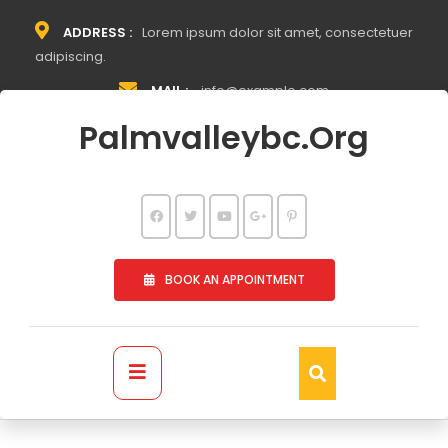
Skip
to
ADDRESS :
Lorem ipsum dolor sit amet, consectetuer
content
adipiscing.
MAIL :
info@example.com
Palmvalleybc.org
BOOK AN APPOINTMENT
Primary
Menu