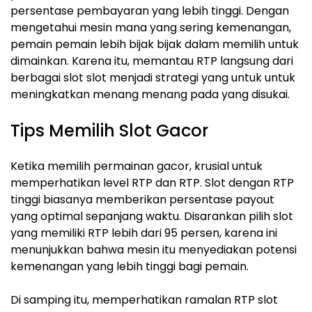
persentase pembayaran yang lebih tinggi. Dengan
mengetahui mesin mana yang sering kemenangan,
pemain pemain lebih bijak bijak dalam memilih untuk
dimainkan. Karena itu, memantau RTP langsung dari
berbagai slot slot menjadi strategi yang untuk untuk
meningkatkan menang menang pada yang disukai.
Tips Memilih Slot Gacor
Ketika memilih permainan gacor, krusial untuk
memperhatikan level RTP dan RTP. Slot dengan RTP
tinggi biasanya memberikan persentase payout
yang optimal sepanjang waktu. Disarankan pilih slot
yang memiliki RTP lebih dari 95 persen, karena ini
menunjukkan bahwa mesin itu menyediakan potensi
kemenangan yang lebih tinggi bagi pemain.
Di samping itu, memperhatikan ramalan RTP slot