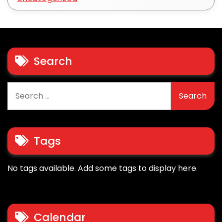
Search
Search
for:
Tags
No tags available. Add some tags to display here.
Calendar