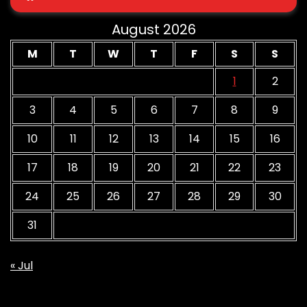
August 2026
M
T
W
T
F
S
S
1
2
3
4
5
6
7
8
9
10
11
12
13
14
15
16
17
18
19
20
21
22
23
24
25
26
27
28
29
30
31
« Jul