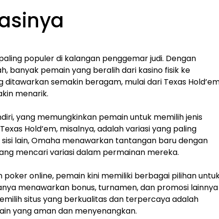
iasinya
 paling populer di kalangan penggemar judi. Dengan
banyak pemain yang beralih dari kasino fisik ke
yang ditawarkan semakin beragam, mulai dari Texas Hold’e
kin menarik.
endiri, yang memungkinkan pemain untuk memilih jenis
xas Hold’em, misalnya, adalah variasi yang paling
i sisi lain, Omaha menawarkan tantangan baru dengan
yang mencari variasi dalam permainan mereka.
ker online, pemain kini memiliki berbagai pilihan untu
asanya menawarkan bonus, turnamen, dan promosi lainnya
lih situs yang berkualitas dan terpercaya adalah
main yang aman dan menyenangkan.