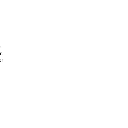
n
an
ar