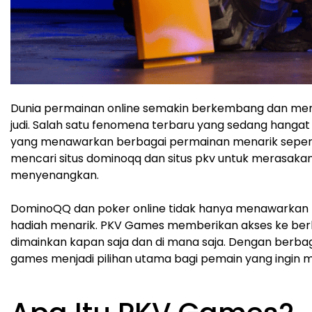
Dunia permainan online semakin berkembang dan mena
judi. Salah satu fenomena terbaru yang sedang hanga
yang menawarkan berbagai permainan menarik sepert
mencari situs dominoqq dan situs pkv untuk merasak
menyenangkan.
DominoQQ dan poker online tidak hanya menawarkan 
hadiah menarik. PKV Games memberikan akses ke berb
dimainkan kapan saja dan di mana saja. Dengan berbaga
games menjadi pilihan utama bagi pemain yang ingin 