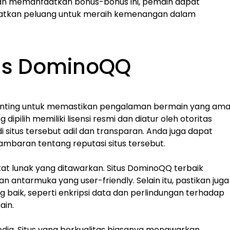
an memanfaatkan bonus-bonus ini, pemain dapat
tkan peluang untuk meraih kemenangan dalam
tus DominoQQ
penting untuk memastikan pengalaman bermain yang am
pilih memiliki lisensi resmi dan diatur oleh otoritas
 situs tersebut adil dan transparan. Anda juga dapat
mbaran tentang reputasi situs tersebut.
kat lunak yang ditawarkan. Situs DominoQQ terbaik
antarmuka yang user-friendly. Selain itu, pastikan juga
baik, seperti enkripsi data dan perlindungan terhadap
ain.
sedia. Situs yang berkualitas biasanya menawarkan