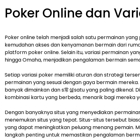
Poker Online dan Var
Poker online telah menjadi salah satu permainan yang
kemudahan akses dan kenyamanan bermain dari rumah, 
platform poker online. Selain itu, variasi permainan 
hingga Omaha, menjadikan pengalaman bermain sema
Setiap variasi poker memiliki aturan dan strategi ters
permainan yang sesuai dengan gaya bermain mereka. Te
banyak dimainkan dan s常셜satu yang paling dikenal. D
kombinasi kartu yang berbeda, menarik bagi mereka 
Dengan banyaknya situs yang menyediakan permainan po
menemukan situs yang tepat. Situs-situs tersebut bi
yang dapat meningkatkan peluang menang pemain. Memi
langkah penting untuk memastikan pengalaman ber