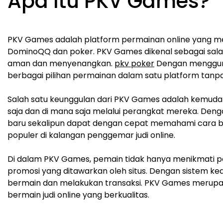
Apa Itu PKV Games?
PKV Games adalah platform permainan online yang me
DominoQQ dan poker. PKV Games dikenal sebagai sal
aman dan menyenangkan.
pkv poker
Dengan mengguna
berbagai pilihan permainan dalam satu platform tanp
Salah satu keunggulan dari PKV Games adalah kemud
saja dan di mana saja melalui perangkat mereka. De
baru sekalipun dapat dengan cepat memahami cara be
populer di kalangan penggemar judi online.
Di dalam PKV Games, pemain tidak hanya menikmati pe
promosi yang ditawarkan oleh situs. Dengan sistem k
bermain dan melakukan transaksi. PKV Games merupa
bermain judi online yang berkualitas.