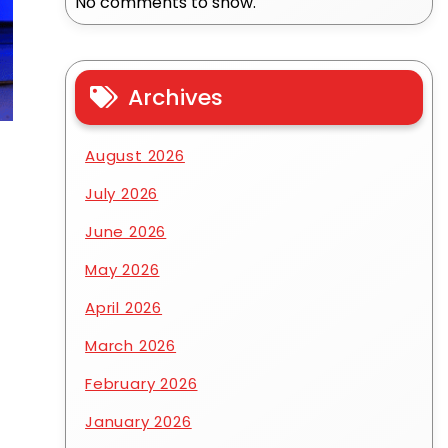
No comments to show.
Archives
August 2026
July 2026
June 2026
May 2026
April 2026
March 2026
February 2026
January 2026