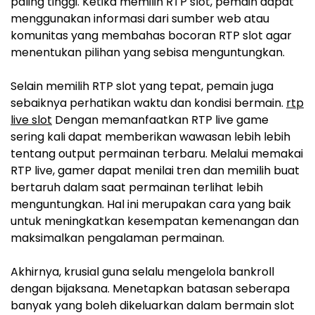
paling tinggi. Ketika memilih RTP slot, pemain dapat
menggunakan informasi dari sumber web atau
komunitas yang membahas bocoran RTP slot agar
menentukan pilihan yang sebisa menguntungkan.
Selain memilih RTP slot yang tepat, pemain juga
sebaiknya perhatikan waktu dan kondisi bermain.
rtp
live slot
Dengan memanfaatkan RTP live game
sering kali dapat memberikan wawasan lebih lebih
tentang output permainan terbaru. Melalui memakai
RTP live, gamer dapat menilai tren dan memilih buat
bertaruh dalam saat permainan terlihat lebih
menguntungkan. Hal ini merupakan cara yang baik
untuk meningkatkan kesempatan kemenangan dan
maksimalkan pengalaman permainan.
Akhirnya, krusial guna selalu mengelola bankroll
dengan bijaksana. Menetapkan batasan seberapa
banyak yang boleh dikeluarkan dalam bermain slot