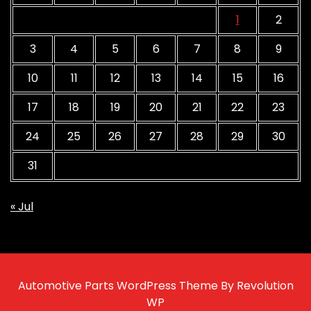
1
2
3
4
5
6
7
8
9
10
11
12
13
14
15
16
17
18
19
20
21
22
23
24
25
26
27
28
29
30
31
« Jul
Automotive Parts WordPress Theme By Revolution
WP