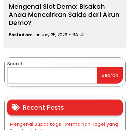
Mengenal Slot Demo: Bisakah
Anda Mencairkan Saldo dari Akun
Demo?
-
RAf4L
Posted on:
January 25, 2026
Search
Search
Recent Posts
Mengenal Bupatitogel: Permainan Togel yang