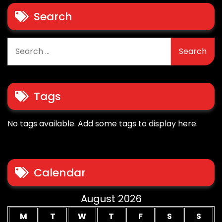
Search
Search
for:
Tags
No tags available. Add some tags to display here.
Calendar
August 2026
M
T
W
T
F
S
S