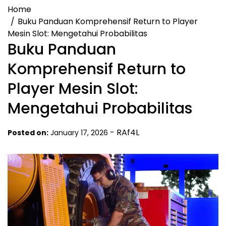
Home
Buku Panduan Komprehensif Return to Player
Mesin Slot: Mengetahui Probabilitas
Buku Panduan
Komprehensif Return to
Player Mesin Slot:
Mengetahui Probabilitas
-
RAf4L
Posted on:
January 17, 2026