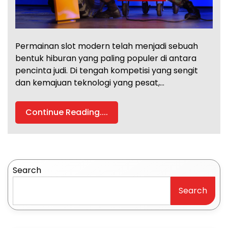
Permainan slot modern telah menjadi sebuah
bentuk hiburan yang paling populer di antara
pencinta judi. Di tengah kompetisi yang sengit
dan kemajuan teknologi yang pesat,…
Continue Reading....
Search
Search