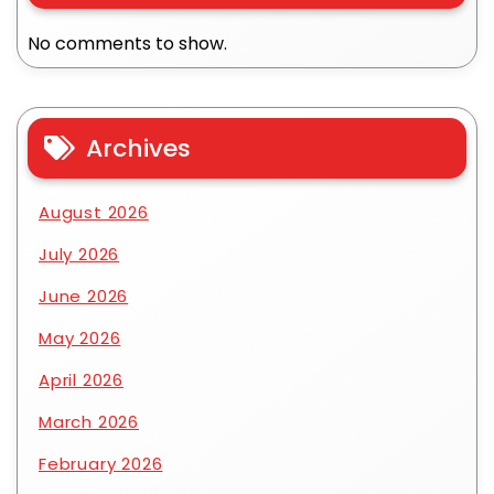
No comments to show.
Archives
August 2026
July 2026
June 2026
May 2026
April 2026
March 2026
February 2026