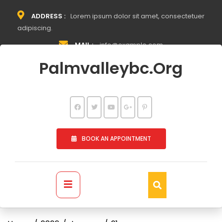
Skip
to
ADDRESS :
Lorem ipsum dolor sit amet, consectetuer
content
adipiscing.
MAIL :
info@example.com
Palmvalleybc.org
BOOK AN APPOINTMENT
Primary
Menu