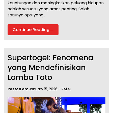
keuntungan dan meningkatkan peluang hidupan
adalah sesuatu yang amat penting. Salah
satunya opsi yang…
Continue Reading....
Supertogel: Fenomena
yang Mendefinisikan
Lomba Toto
Posted on:
January 15, 2026
-
RAf4L