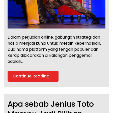
Dalam perjudian online, gabungan strategi dan
nasib menjadi kunci untuk meraih keberhasilan.
Dua nama platform yang tengah populer dan
kerap dibicarakan di kalangan penggemar
adalah…
Continue Reading....
Apa sebab Jenius Toto