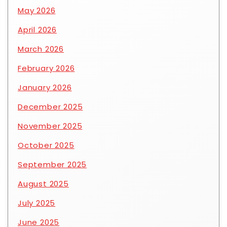
May 2026
April 2026
March 2026
February 2026
January 2026
December 2025
November 2025
October 2025
September 2025
August 2025
July 2025
June 2025