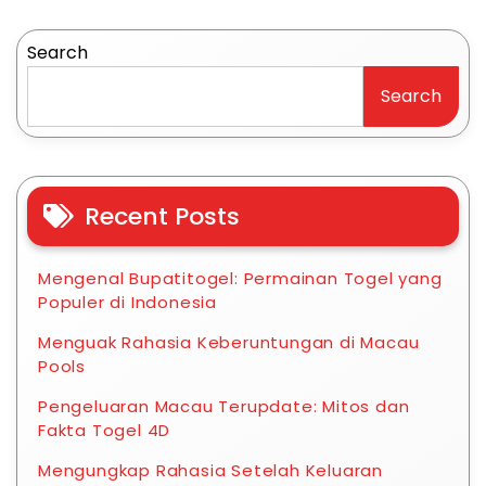
Search
Search
Recent Posts
Mengenal Bupatitogel: Permainan Togel yang
Populer di Indonesia
Menguak Rahasia Keberuntungan di Macau
Pools
Pengeluaran Macau Terupdate: Mitos dan
Fakta Togel 4D
Mengungkap Rahasia Setelah Keluaran